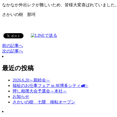
なかなか外出レクが難しいため、皆様大変喜ばれていました
さかいの樹 那珂
前の記事へ
次の記事へ
最近の投稿
2026.6.20～親睦会～
福祉のお仕事フェア in JR博多シティ🚅✨
押し相撲大会予選会～本社～
お知らせ
さかいの樹 七隈 移転オープン