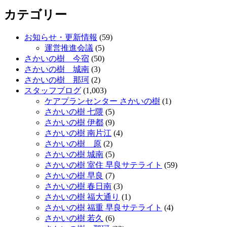
カテゴリー
お知らせ・更新情報
(59)
運営推進会議
(5)
さかいの樹 今宿
(50)
さかいの樹 城南
(3)
さかいの樹 那珂
(2)
スタッフブログ
(1,003)
ケアプランセンター さかいの樹
(1)
さかいの樹 七隈
(5)
さかいの樹 伊都
(9)
さかいの樹 南片江
(4)
さかいの樹 原
(2)
さかいの樹 城南
(5)
さかいの樹 室住 早良サテライト
(59)
さかいの樹 早良
(7)
さかいの樹 春日南
(3)
さかいの樹 福大通り
(1)
さかいの樹 福重 早良サテライト
(4)
さかいの樹 若久
(6)