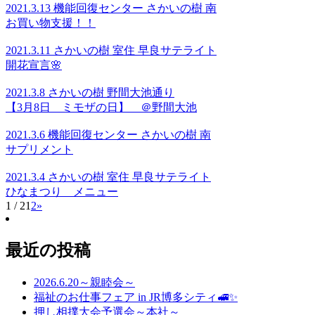
2021.3.13 機能回復センター さかいの樹 南
お買い物支援！！
2021.3.11 さかいの樹 室住 早良サテライト
開花宣言🌸
2021.3.8 さかいの樹 野間大池通り
【3月8日 ミモザの日】 ＠野間大池
2021.3.6 機能回復センター さかいの樹 南
サプリメント
2021.3.4 さかいの樹 室住 早良サテライト
ひなまつり メニュー
1 / 2
1
2
»
最近の投稿
2026.6.20～親睦会～
福祉のお仕事フェア in JR博多シティ🚅✨
押し相撲大会予選会～本社～