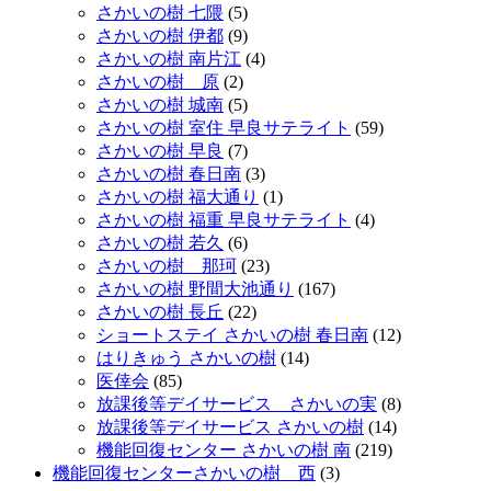
さかいの樹 七隈
(5)
さかいの樹 伊都
(9)
さかいの樹 南片江
(4)
さかいの樹 原
(2)
さかいの樹 城南
(5)
さかいの樹 室住 早良サテライト
(59)
さかいの樹 早良
(7)
さかいの樹 春日南
(3)
さかいの樹 福大通り
(1)
さかいの樹 福重 早良サテライト
(4)
さかいの樹 若久
(6)
さかいの樹 那珂
(23)
さかいの樹 野間大池通り
(167)
さかいの樹 長丘
(22)
ショートステイ さかいの樹 春日南
(12)
はりきゅう さかいの樹
(14)
医倖会
(85)
放課後等デイサービス さかいの実
(8)
放課後等デイサービス さかいの樹
(14)
機能回復センター さかいの樹 南
(219)
機能回復センターさかいの樹 西
(3)