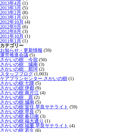
2013年4月
(1)
2013年3月
(5)
2013年2月
(8)
2013年1月
(1)
2012年10月
(4)
2012年9月
(6)
2012年8月
(3)
2011年10月
(1)
2011年1月
(1)
カテゴリー
お知らせ・更新情報
(59)
運営推進会議
(5)
さかいの樹 今宿
(50)
さかいの樹 城南
(3)
さかいの樹 那珂
(2)
スタッフブログ
(1,003)
ケアプランセンター さかいの樹
(1)
さかいの樹 七隈
(5)
さかいの樹 伊都
(9)
さかいの樹 南片江
(4)
さかいの樹 原
(2)
さかいの樹 城南
(5)
さかいの樹 室住 早良サテライト
(59)
さかいの樹 早良
(7)
さかいの樹 春日南
(3)
さかいの樹 福大通り
(1)
さかいの樹 福重 早良サテライト
(4)
さかいの樹 若久
(6)