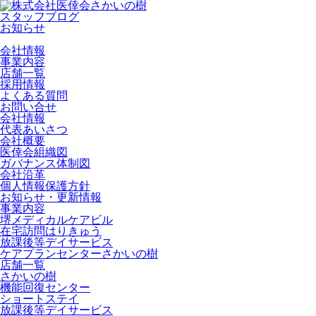
スタッフブログ
お知らせ
会社情報
事業内容
店舗一覧
採用情報
よくある質問
お問い合せ
会社情報
代表あいさつ
会社概要
医倖会組織図
ガバナンス体制図
会社沿革
個人情報保護方針
お知らせ・更新情報
事業内容
堺メディカルケアビル
在宅訪問はりきゅう
放課後等デイサービス
ケアプランセンターさかいの樹
店舗一覧
さかいの樹
機能回復センター
ショートステイ
放課後等デイサービス