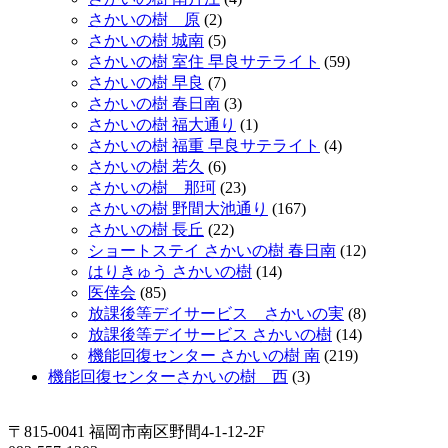
さかいの樹 原
(2)
さかいの樹 城南
(5)
さかいの樹 室住 早良サテライト
(59)
さかいの樹 早良
(7)
さかいの樹 春日南
(3)
さかいの樹 福大通り
(1)
さかいの樹 福重 早良サテライト
(4)
さかいの樹 若久
(6)
さかいの樹 那珂
(23)
さかいの樹 野間大池通り
(167)
さかいの樹 長丘
(22)
ショートステイ さかいの樹 春日南
(12)
はりきゅう さかいの樹
(14)
医倖会
(85)
放課後等デイサービス さかいの実
(8)
放課後等デイサービス さかいの樹
(14)
機能回復センター さかいの樹 南
(219)
機能回復センターさかいの樹 西
(3)
〒815-0041 福岡市南区野間4-1-12-2F