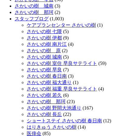
さかいの樹 城南
(3)
さかいの樹 那珂
(2)
スタッフブログ
(1,003)
ケアプランセンター さかいの樹
(1)
さかいの樹 七隈
(5)
さかいの樹 伊都
(9)
さかいの樹 南片江
(4)
さかいの樹 原
(2)
さかいの樹 城南
(5)
さかいの樹 室住 早良サテライト
(59)
さかいの樹 早良
(7)
さかいの樹 春日南
(3)
さかいの樹 福大通り
(1)
さかいの樹 福重 早良サテライト
(4)
さかいの樹 若久
(6)
さかいの樹 那珂
(23)
さかいの樹 野間大池通り
(167)
さかいの樹 長丘
(22)
ショートステイ さかいの樹 春日南
(12)
はりきゅう さかいの樹
(14)
医倖会
(85)