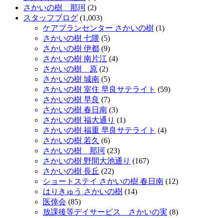
さかいの樹 那珂
(2)
スタッフブログ
(1,003)
ケアプランセンター さかいの樹
(1)
さかいの樹 七隈
(5)
さかいの樹 伊都
(9)
さかいの樹 南片江
(4)
さかいの樹 原
(2)
さかいの樹 城南
(5)
さかいの樹 室住 早良サテライト
(59)
さかいの樹 早良
(7)
さかいの樹 春日南
(3)
さかいの樹 福大通り
(1)
さかいの樹 福重 早良サテライト
(4)
さかいの樹 若久
(6)
さかいの樹 那珂
(23)
さかいの樹 野間大池通り
(167)
さかいの樹 長丘
(22)
ショートステイ さかいの樹 春日南
(12)
はりきゅう さかいの樹
(14)
医倖会
(85)
放課後等デイサービス さかいの実
(8)