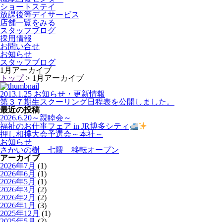
ショートステイ
放課後等デイサービス
店舗一覧をみる
スタッフブログ
採用情報
お問い合せ
お知らせ
スタッフブログ
1月アーカイブ
トップ
> 1月アーカイブ
2013.1.25 お知らせ・更新情報
第３７期生スクーリング日程表を公開しました。
最近の投稿
2026.6.20～親睦会～
福祉のお仕事フェア in JR博多シティ
押し相撲大会予選会～本社～
お知らせ
さかいの樹 七隈 移転オープン
アーカイブ
2026年7月
(1)
2026年6月
(1)
2026年5月
(1)
2026年3月
(2)
2026年2月
(2)
2026年1月
(3)
2025年12月
(1)
2025年5月
(2)