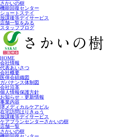
さかいの樹
機能回復センター
ショートステイ
放課後等デイサービス
店舗一覧をみる
スタッフブログ
HOME
会社情報
代表あいさつ
会社概要
医倖会組織図
ガバナンス体制図
会社沿革
個人情報保護方針
お知らせ・更新情報
事業内容
堺メディカルケアビル
在宅訪問はりきゅう
放課後等デイサービス
ケアプランセンターさかいの樹
店舗一覧
さかいの樹
機能回復センター