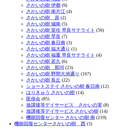
さかいの樹 伊都
(9)
さかいの樹 南片江
(4)
さかいの樹 原
(2)
さかいの樹 城南
(5)
さかいの樹 室住 早良サテライト
(59)
さかいの樹 早良
(7)
さかいの樹 春日南
(3)
さかいの樹 福大通り
(1)
さかいの樹 福重 早良サテライト
(4)
さかいの樹 若久
(6)
さかいの樹 那珂
(23)
さかいの樹 野間大池通り
(167)
さかいの樹 長丘
(22)
ショートステイ さかいの樹 春日南
(12)
はりきゅう さかいの樹
(14)
医倖会
(85)
放課後等デイサービス さかいの実
(8)
放課後等デイサービス さかいの樹
(14)
機能回復センター さかいの樹 南
(219)
機能回復センターさかいの樹 西
(3)