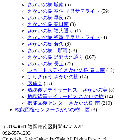
さかいの樹 城南
(5)
さかいの樹 室住 早良サテライト
(59)
さかいの樹 早良
(7)
さかいの樹 春日南
(3)
さかいの樹 福大通り
(1)
さかいの樹 福重 早良サテライト
(4)
さかいの樹 若久
(6)
さかいの樹 那珂
(23)
さかいの樹 野間大池通り
(167)
さかいの樹 長丘
(22)
ショートステイ さかいの樹 春日南
(12)
はりきゅう さかいの樹
(14)
医倖会
(85)
放課後等デイサービス さかいの実
(8)
放課後等デイサービス さかいの樹
(14)
機能回復センター さかいの樹 南
(219)
機能回復センターさかいの樹 西
(3)
〒815-0041 福岡市南区野間4-1-12-2F
092-557-1203
Copyright © 株式会社 医倖会 All Rights Reserved.