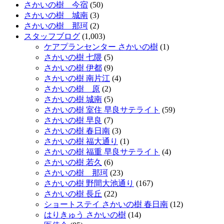
さかいの樹 今宿
(50)
さかいの樹 城南
(3)
さかいの樹 那珂
(2)
スタッフブログ
(1,003)
ケアプランセンター さかいの樹
(1)
さかいの樹 七隈
(5)
さかいの樹 伊都
(9)
さかいの樹 南片江
(4)
さかいの樹 原
(2)
さかいの樹 城南
(5)
さかいの樹 室住 早良サテライト
(59)
さかいの樹 早良
(7)
さかいの樹 春日南
(3)
さかいの樹 福大通り
(1)
さかいの樹 福重 早良サテライト
(4)
さかいの樹 若久
(6)
さかいの樹 那珂
(23)
さかいの樹 野間大池通り
(167)
さかいの樹 長丘
(22)
ショートステイ さかいの樹 春日南
(12)
はりきゅう さかいの樹
(14)