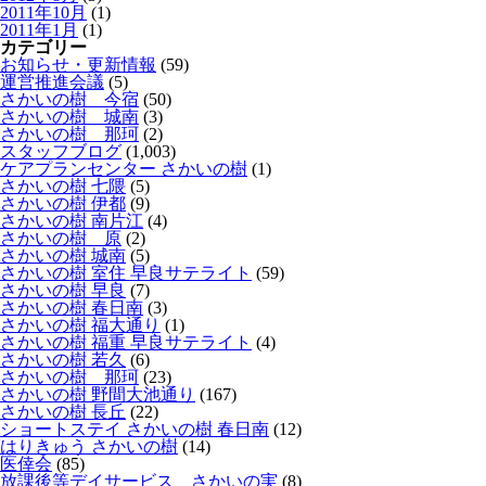
2011年10月
(1)
2011年1月
(1)
カテゴリー
お知らせ・更新情報
(59)
運営推進会議
(5)
さかいの樹 今宿
(50)
さかいの樹 城南
(3)
さかいの樹 那珂
(2)
スタッフブログ
(1,003)
ケアプランセンター さかいの樹
(1)
さかいの樹 七隈
(5)
さかいの樹 伊都
(9)
さかいの樹 南片江
(4)
さかいの樹 原
(2)
さかいの樹 城南
(5)
さかいの樹 室住 早良サテライト
(59)
さかいの樹 早良
(7)
さかいの樹 春日南
(3)
さかいの樹 福大通り
(1)
さかいの樹 福重 早良サテライト
(4)
さかいの樹 若久
(6)
さかいの樹 那珂
(23)
さかいの樹 野間大池通り
(167)
さかいの樹 長丘
(22)
ショートステイ さかいの樹 春日南
(12)
はりきゅう さかいの樹
(14)
医倖会
(85)
放課後等デイサービス さかいの実
(8)