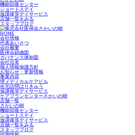
機能回復センター
ショートステイ
放課後等デイサービス
店舗一覧をみる
スタッフブログ
HOME
会社情報
代表あいさつ
会社概要
医倖会組織図
ガバナンス体制図
会社沿革
個人情報保護方針
お知らせ・更新情報
事業内容
堺メディカルケアビル
在宅訪問はりきゅう
放課後等デイサービス
ケアプランセンターさかいの樹
店舗一覧
さかいの樹
機能回復センター
ショートステイ
放課後等デイサービス
店舗一覧をみる
スタッフブログ
採用情報