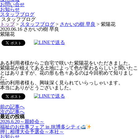
お問い合せ
お知らせ
スタッフブログ
スタッフブログ
トップ
>
スタッフブログ
>
さかいの樹 早良
> 紫陽花
2020.06.16
さかいの樹 早良
紫陽花
ある利用者様からご自宅で咲いた紫陽花をいただきました。
紫陽花が植えてある土地によって色が変わるらしいと聞いたこ
とはありますが、花の形も色々あるのは今回初めて知りまし
た。
他の利用者様も、興味深く見られていらっしゃいます。
本当にありがとうございました。
前の記事へ
次の記事へ
最近の投稿
2026.6.20～親睦会～
福祉のお仕事フェア in JR博多シティ
押し相撲大会予選会～本社～
お知らせ