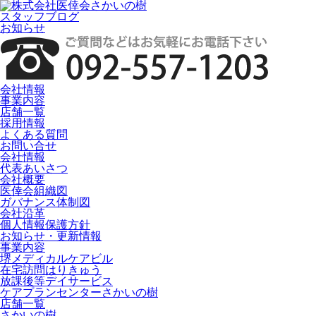
スタッフブログ
お知らせ
会社情報
事業内容
店舗一覧
採用情報
よくある質問
お問い合せ
会社情報
代表あいさつ
会社概要
医倖会組織図
ガバナンス体制図
会社沿革
個人情報保護方針
お知らせ・更新情報
事業内容
堺メディカルケアビル
在宅訪問はりきゅう
放課後等デイサービス
ケアプランセンターさかいの樹
店舗一覧
さかいの樹