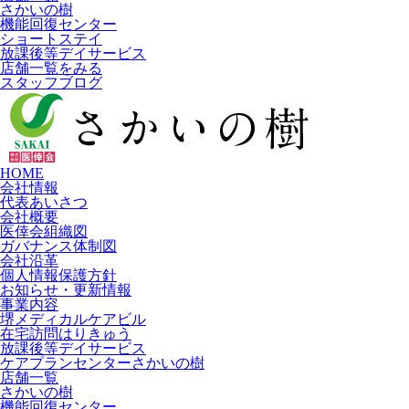
さかいの樹
機能回復センター
ショートステイ
放課後等デイサービス
店舗一覧をみる
スタッフブログ
HOME
会社情報
代表あいさつ
会社概要
医倖会組織図
ガバナンス体制図
会社沿革
個人情報保護方針
お知らせ・更新情報
事業内容
堺メディカルケアビル
在宅訪問はりきゅう
放課後等デイサービス
ケアプランセンターさかいの樹
店舗一覧
さかいの樹
機能回復センター