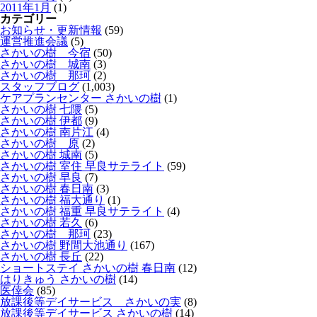
2011年1月
(1)
カテゴリー
お知らせ・更新情報
(59)
運営推進会議
(5)
さかいの樹 今宿
(50)
さかいの樹 城南
(3)
さかいの樹 那珂
(2)
スタッフブログ
(1,003)
ケアプランセンター さかいの樹
(1)
さかいの樹 七隈
(5)
さかいの樹 伊都
(9)
さかいの樹 南片江
(4)
さかいの樹 原
(2)
さかいの樹 城南
(5)
さかいの樹 室住 早良サテライト
(59)
さかいの樹 早良
(7)
さかいの樹 春日南
(3)
さかいの樹 福大通り
(1)
さかいの樹 福重 早良サテライト
(4)
さかいの樹 若久
(6)
さかいの樹 那珂
(23)
さかいの樹 野間大池通り
(167)
さかいの樹 長丘
(22)
ショートステイ さかいの樹 春日南
(12)
はりきゅう さかいの樹
(14)
医倖会
(85)
放課後等デイサービス さかいの実
(8)
放課後等デイサービス さかいの樹
(14)