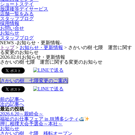
ショートステイ
放課後等デイサービス
店舗一覧をみる
スタッフブログ
採用情報
お問い合せ
お知らせ
スタッフブログ
NEWS
-お知らせ・更新情報-
トップ
>
お知らせ・更新情報
> さかいの樹 七隈 運営に関す
る変更のお知らせ
2026.02.01
お知らせ・更新情報
さかいの樹 七隈 運営に関する変更のお知らせ
さかいの樹 七隈変更のご案内
前の記事へ
次の記事へ
最近の投稿
2026.6.20～親睦会～
福祉のお仕事フェア in JR博多シティ
押し相撲大会予選会～本社～
お知らせ
さかいの樹 七隈 移転オープン