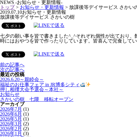
NEWS
-お知らせ・更新情報-
トップ
>
お知らせ・更新情報
> 放課後等デイサービス さかい
2019.07.10
お知らせ・更新情報
放課後等デイサービス さかいの樹
七夕の願い事を皆で書きました^_^それぞれ個性が出ており、
時にはおやつを皆で作ったりしています。皆喜んで完食していま
前の記事へ
次の記事へ
最近の投稿
2026.6.20～親睦会～
福祉のお仕事フェア in JR博多シティ
押し相撲大会予選会～本社～
お知らせ
さかいの樹 七隈 移転オープン
アーカイブ
2026年7月
(1)
2026年6月
(1)
2026年5月
(1)
2026年3月
(2)
2026年2月
(2)
2026年1月
(3)