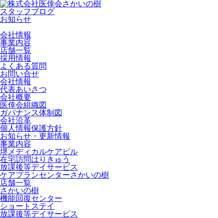
スタッフブログ
お知らせ
会社情報
事業内容
店舗一覧
採用情報
よくある質問
お問い合せ
会社情報
代表あいさつ
会社概要
医倖会組織図
ガバナンス体制図
会社沿革
個人情報保護方針
お知らせ・更新情報
事業内容
堺メディカルケアビル
在宅訪問はりきゅう
放課後等デイサービス
ケアプランセンターさかいの樹
店舗一覧
さかいの樹
機能回復センター
ショートステイ
放課後等デイサービス