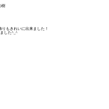
の樹
飾りもきれいに出来ました！
した^_^